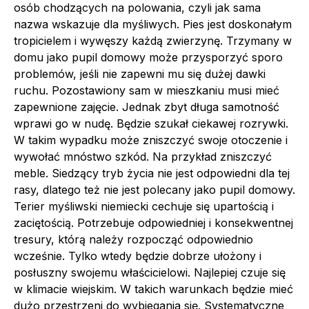
osób chodzących na polowania, czyli jak sama
nazwa wskazuje dla myśliwych. Pies jest doskonałym
tropicielem i wywęszy każdą zwierzynę. Trzymany w
domu jako pupil domowy może przysporzyć sporo
problemów, jeśli nie zapewni mu się dużej dawki
ruchu. Pozostawiony sam w mieszkaniu musi mieć
zapewnione zajęcie. Jednak zbyt długa samotność
wprawi go w nudę. Będzie szukał ciekawej rozrywki.
W takim wypadku może zniszczyć swoje otoczenie i
wywołać mnóstwo szkód. Na przykład zniszczyć
meble. Siedzący tryb życia nie jest odpowiedni dla tej
rasy, dlatego też nie jest polecany jako pupil domowy.
Terier myśliwski niemiecki cechuje się upartością i
zaciętością. Potrzebuje odpowiedniej i konsekwentnej
tresury, którą należy rozpocząć odpowiednio
wcześnie. Tylko wtedy będzie dobrze ułożony i
posłuszny swojemu właścicielowi. Najlepiej czuje się
w klimacie wiejskim. W takich warunkach będzie mieć
dużo przestrzeni do wybiegania się. Systematyczne