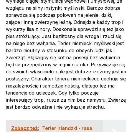
wymaga ciągłej stymulacji węchowej i umysłowej, ze
względu na silny instynkt myśliwski. Bardzo dobrze
sprawdza się podczas polowań na jelenie, dziki,
zające i inną zwierzynę leśną. Odnajdzie każdy trop i
wykurzy lisa z nory. Doskonale sprawdzi się też jako
pies stróżujący. Jest bezlitosny dla wroga i rzuci się
na niego bez wahania. Terier niemiecki myśliwski jest
bardzo nieufny w stosunku do obcych ludzi jak i
zwierząt. Błąkający się kot na posesji bez wątpienia
będzie przepędzony w mgnieniu oka. Przywiązuje się
do swoich właścicieli i o ile jest dobrze ułożony jest im
posłuszny. Charakter teriera niemieckiego cechuje się
niezależnością i samodzielnością, dlatego też ma
tendencje do ucieczek. Gdy tylko poczuje
interesujący trop, rusza za nim bez namysłu. Zwierzę
jest bardzo odważne i nie wykazuje strachu.
Zobacz też:
Terier irlandzki - rasa