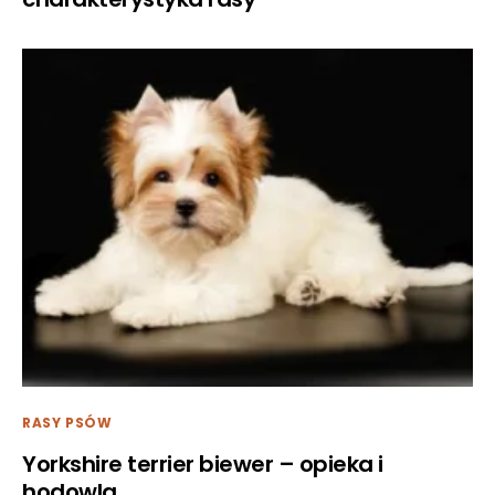
RASY PSÓW
Yorkshire terrier biewer – opieka i
hodowla