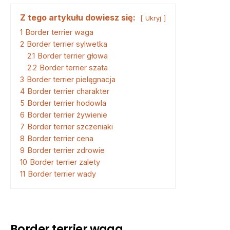
Z tego artykułu dowiesz się:
Ukryj
1
Border terrier waga
2
Border terrier sylwetka
2.1
Border terrier głowa
2.2
Border terrier szata
3
Border terrier pielęgnacja
4
Border terrier charakter
5
Border terrier hodowla
6
Border terrier żywienie
7
Border terrier szczeniaki
8
Border terrier cena
9
Border terrier zdrowie
10
Border terrier zalety
11
Border terrier wady
Border terrier waga