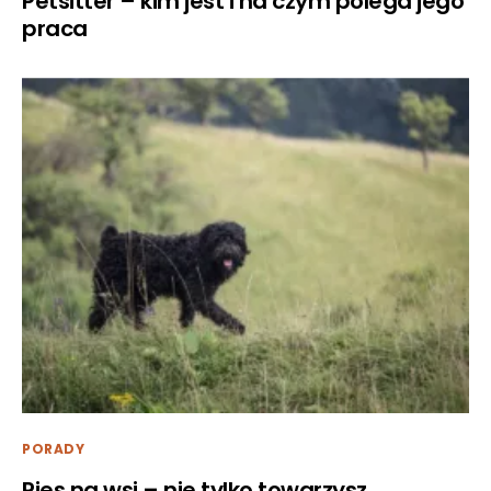
Petsitter – kim jest i na czym polega jego
praca
PORADY
Pies na wsi – nie tylko towarzysz