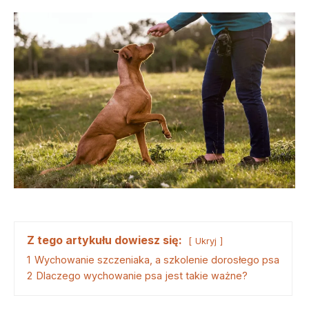
Z tego artykułu dowiesz się:
Ukryj
1
Wychowanie szczeniaka, a szkolenie dorosłego psa
2
Dlaczego wychowanie psa jest takie ważne?