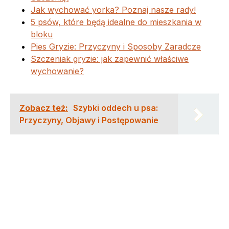
Jak wychować yorka? Poznaj nasze rady!
5 psów, które będą idealne do mieszkania w
bloku
Pies Gryzie: Przyczyny i Sposoby Zaradcze
Szczeniak gryzie: jak zapewnić właściwe
wychowanie?
Zobacz też:
Szybki oddech u psa:
Przyczyny, Objawy i Postępowanie