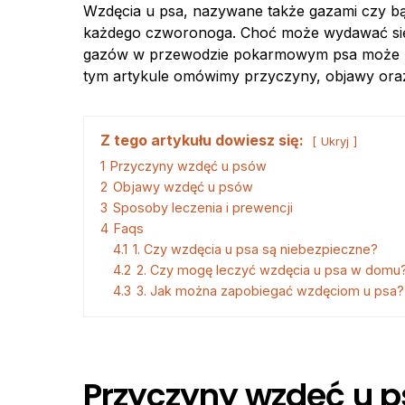
Wzdęcia u psa, nazywane także gazami czy b
każdego czworonoga. Choć może wydawać się 
gazów w przewodzie pokarmowym psa może 
tym artykule omówimy przyczyny, objawy oraz
Z tego artykułu dowiesz się:
Ukryj
1
Przyczyny wzdęć u psów
2
Objawy wzdęć u psów
3
Sposoby leczenia i prewencji
4
Faqs
4.1
1. Czy wzdęcia u psa są niebezpieczne?
4.2
2. Czy mogę leczyć wzdęcia u psa w domu
4.3
3. Jak można zapobiegać wzdęciom u psa?
Przyczyny wzdęć u 