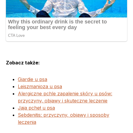
Zobacz także:
Giardie u psa
Leiszmanioza u psa
Alergiczne pchle zapalenie skóry u psów:
przyczyny, objawy i skuteczne leczenie
Jaja pcheł u psa
Sebdenitis: przyczyny, objawy i sposoby
leczenia