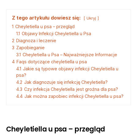
Z tego artykułu dowiesz się:
Ukryj
1
Cheyletiella u psa – przegląd
1.1
Objawy Infekcji Cheyletiella u Psa
2
Diagnoza i leczenie
3
Zapobieganie
3.1
Cheyletiella u Psa – Najważniejsze Informacje
4
Faqs dotyczące cheyletiella u psa
4.1
Jakie są typowe objawy infekcji Cheyletiella u
psa?
4.2
Jak diagnozuje się infekcję Cheyletiella?
4.3
Czy infekcja Cheyletiella jest groźna dla psa?
4.4
Jak można zapobiec infekcji Cheyletiella u psa?
Cheyletiella u psa – przegląd