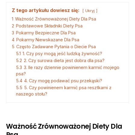
Z tego artykułu dowiesz się:
Ukryj
1
Ważność Zrównoważonej Diety Dla Psa
2
Podstawowe Składniki Diety Psa
3
Pokarmy Bezpieczne Dla Psa
4
Pokarmy Niewskazane Dla Psa
5
Często Zadawane Pytania o Diecie Psa
5.1
1. Czy psy mogą jeść ludzką żywność?
5.2
2. Czy surowa dieta jest dobra dla psa?
5.3
3. Ile razy dziennie powinienem karmić mojego
psa?
5.4
4. Czy mogę podawać psu przekąski?
5.5
5. Czy powinienem karmić psa resztkami z
naszego stołu?
Ważność Zrównoważonej Diety Dla
Psa