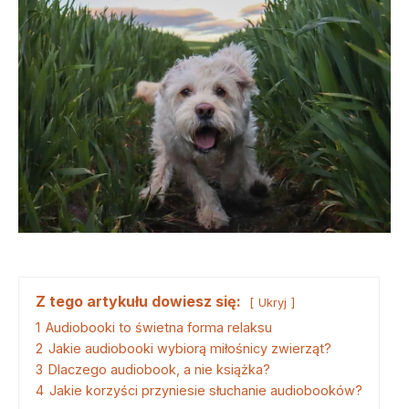
Z tego artykułu dowiesz się:
Ukryj
1
Audiobooki to świetna forma relaksu
2
Jakie audiobooki wybiorą miłośnicy zwierząt?
3
Dlaczego audiobook, a nie książka?
4
Jakie korzyści przyniesie słuchanie audiobooków?